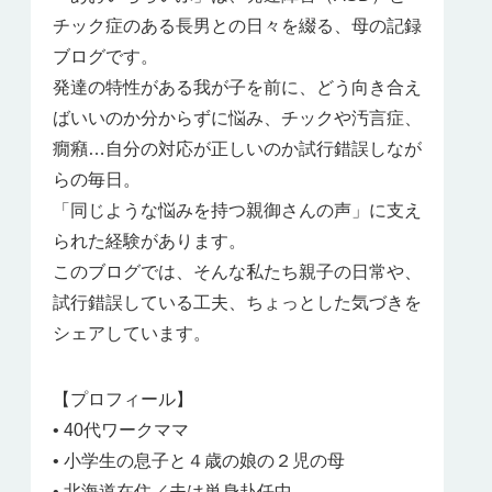
チック症のある長男との日々を綴る、母の記録
ブログです。
発達の特性がある我が子を前に、どう向き合え
ばいいのか分からずに悩み、チックや汚言症、
癇癪…自分の対応が正しいのか試行錯誤しなが
らの毎日。
「同じような悩みを持つ親御さんの声」に支え
られた経験があります。
このブログでは、そんな私たち親子の日常や、
試行錯誤している工夫、ちょっとした気づきを
シェアしています。
【プロフィール】
• 40代ワークママ
• 小学生の息子と４歳の娘の２児の母
• 北海道在住／夫は単身赴任中