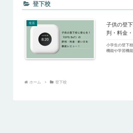
登下校
生活
子供の登下
判・料金・
小学生の登下校
機能や学習機
ホーム
登下校