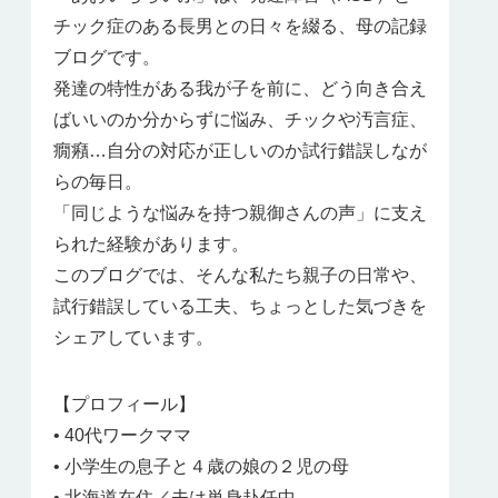
チック症のある長男との日々を綴る、母の記録
ブログです。
発達の特性がある我が子を前に、どう向き合え
ばいいのか分からずに悩み、チックや汚言症、
癇癪…自分の対応が正しいのか試行錯誤しなが
らの毎日。
「同じような悩みを持つ親御さんの声」に支え
られた経験があります。
このブログでは、そんな私たち親子の日常や、
試行錯誤している工夫、ちょっとした気づきを
シェアしています。
【プロフィール】
• 40代ワークママ
• 小学生の息子と４歳の娘の２児の母
• 北海道在住／夫は単身赴任中