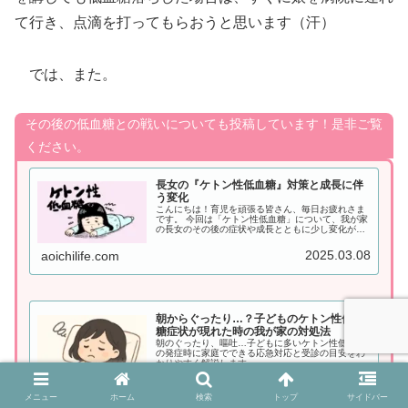
て行き、点滴を打ってもらおうと思います（汗）
では、また。
その後の低血糖との戦いについても投稿しています！是非ご覧
ください。
長女の『ケトン性低血糖』対策と成長に伴
う変化
こんにちは！育児を頑張る皆さん、毎日お疲れさま
です。 今回は「ケトン性低血糖」について、我が家
の長女のその後の症状や成長とともに少し変化が見
られ始めたので、そのことについてお話ししていき
ます。 「ケトン性低血糖」で悩んでいるみなさん
2025.03.08
aoichilife.com
の助けと...
朝からぐったり…？子どものケトン性低血
糖症状が現れた時の我が家の対処法
朝のぐったり、嘔吐…子どもに多いケトン性低血糖
の発症時に家庭でできる応急対応と受診の目安をわ
かりやすく解説します。
2025.05.01
aoichilife.com
メニュー
ホーム
検索
トップ
サイドバー