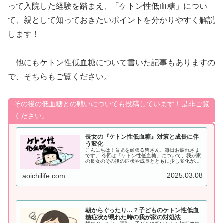
って入院した経験を踏まえ、「ケトン性低血糖」につい
て、親として知っておきたいポイントを分かりやすく解説
します！
他にもケトン性低血糖について書いた記事もありますの
で、そちらもご覧ください。
その後の低血糖との戦いについても投稿しています！是非ご覧
ください。
長女の『ケトン性低血糖』対策と成長に伴
う変化
こんにちは！育児を頑張る皆さん、毎日お疲れさま
です。 今回は「ケトン性低血糖」について、我が家
の長女のその後の症状や成長とともに少し変化が見
られ始めたので、そのことについてお話ししていき
ます。 「ケトン性低血糖」で悩んでいるみなさん
2025.03.08
aoichilife.com
の助けと...
朝からぐったり…？子どものケトン性低血
糖症状が現れた時の我が家の対処法